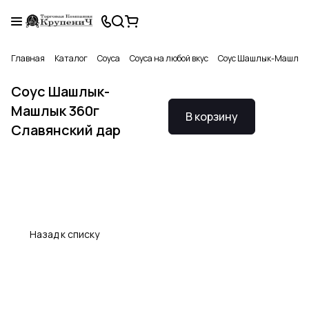
Главная
Каталог
Соуса
Соуса на любой вкус
Соус Шашлык-Машлык 
Соус Шашлык-
Машлык 360г
В корзину
Славянский дар
Назад к списку