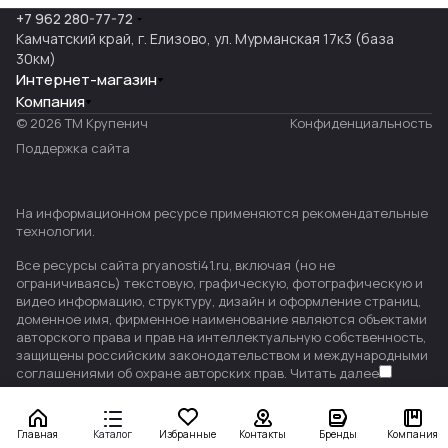
+7 962 280-77-72
Камчатский край, г. Елизово, ул. Мурманская 17к3 (база
30км)
Интернет-магазин
Компания
© 2026 ТМ Крупенич
Конфиденциальность
Поддержка сайта
На информационном ресурсе применяются
рекомендательные
технологии
.
Все ресурсы сайта pryanosti41.ru, включая (но не
ограничиваясь) текстовую, графическую, фотографическую и
видео информацию, структуру, дизайн и оформление страниц,
доменное имя, фирменное наименование являются объектами
авторского права и прав на интеллектуальную собственность,
защищены российским законодательством и международными
соглашениями об охране авторских прав.
Читать далее
Главная
Каталог
Избранные
Контакты
Бренды
Компания