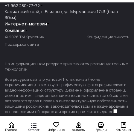
+7 962 280-77-72
Камчатский край, г. Елизово, ул. Мурманская 17к3 (база
30км)
Интернет-магазин
Компания
© 2026 ТМ Крупенич
Конфиденциальность
Поддержка сайта
На информационном ресурсе применяются
рекомендательные
технологии
.
Все ресурсы сайта pryanosti41.ru, включая (но не
ограничиваясь) текстовую, графическую, фотографическую и
видео информацию, структуру, дизайн и оформление страниц,
доменное имя, фирменное наименование являются объектами
авторского права и прав на интеллектуальную собственность,
защищены российским законодательством и международными
соглашениями об охране авторских прав.
Читать далее
Главная
Каталог
Избранные
Контакты
Бренды
Компания