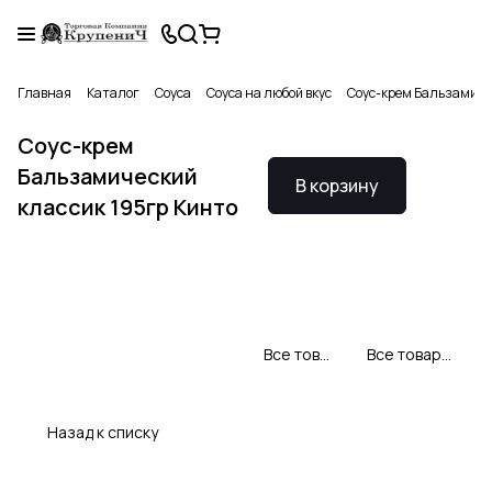
Главная
Каталог
Соуса
Соуса на любой вкус
Соус-крем Бальзамичес
Соус-крем
Бальзамический
В корзину
классик 195гр Кинто
Все товары Кинто
Все товары категории
Назад к списку