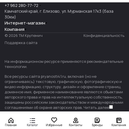
+7 962 280-77-72
Камчатский край, г. Елизово, ул. Мурманская 17к3 (база
30км)
Интернет-магазин
Компания
© 2026 ТМ Крупенич
Конфиденциальность
Поддержка сайта
На информационном ресурсе применяются
рекомендательные
технологии
.
Все ресурсы сайта pryanosti41.ru, включая (но не
ограничиваясь) текстовую, графическую, фотографическую и
видео информацию, структуру, дизайн и оформление страниц,
доменное имя, фирменное наименование являются объектами
авторского права и прав на интеллектуальную собственность,
защищены российским законодательством и международными
соглашениями об охране авторских прав.
Читать далее
Главная
Каталог
Избранные
Контакты
Бренды
Компания