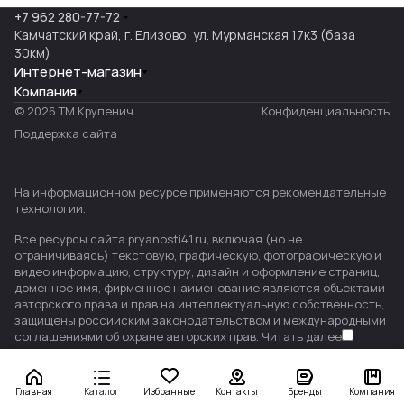
+7 962 280-77-72
Камчатский край, г. Елизово, ул. Мурманская 17к3 (база
30км)
Интернет-магазин
Компания
© 2026 ТМ Крупенич
Конфиденциальность
Поддержка сайта
На информационном ресурсе применяются
рекомендательные
технологии
.
Все ресурсы сайта pryanosti41.ru, включая (но не
ограничиваясь) текстовую, графическую, фотографическую и
видео информацию, структуру, дизайн и оформление страниц,
доменное имя, фирменное наименование являются объектами
авторского права и прав на интеллектуальную собственность,
защищены российским законодательством и международными
соглашениями об охране авторских прав.
Читать далее
Главная
Каталог
Избранные
Контакты
Бренды
Компания