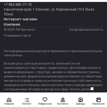
+7 962 280-77-72
Камчатский край, г. Елизово, ул. Мурманская 17к3 (база
30км)
Интернет-магазин
Компания
© 2026 ТМ Крупенич
Конфиденциальность
Поддержка сайта
На информационном ресурсе применяются
рекомендательные
технологии
.
Все ресурсы сайта pryanosti41.ru, включая (но не
ограничиваясь) текстовую, графическую, фотографическую и
видео информацию, структуру, дизайн и оформление страниц,
доменное имя, фирменное наименование являются объектами
авторского права и прав на интеллектуальную собственность,
защищены российским законодательством и международными
соглашениями об охране авторских прав.
Читать далее
Главная
Каталог
Избранные
Контакты
Бренды
Компания