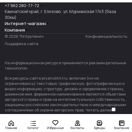
+7 962 280-77-72
Камчатский край, г. Елизово, ул. Мурманская 17к3 (база
30км)
Интернет-магазин
Компания
© 2026 ТМ Крупенич
Конфиденциальность
Поддержка сайта
На информационном ресурсе применяются
рекомендательные
технологии
.
Все ресурсы сайта pryanosti41.ru, включая (но не
ограничиваясь) текстовую, графическую, фотографическую и
видео информацию, структуру, дизайн и оформление страниц,
доменное имя, фирменное наименование являются объектами
авторского права и прав на интеллектуальную собственность,
защищены российским законодательством и международными
соглашениями об охране авторских прав.
Читать далее
Главная
Каталог
Избранные
Контакты
Бренды
Компания