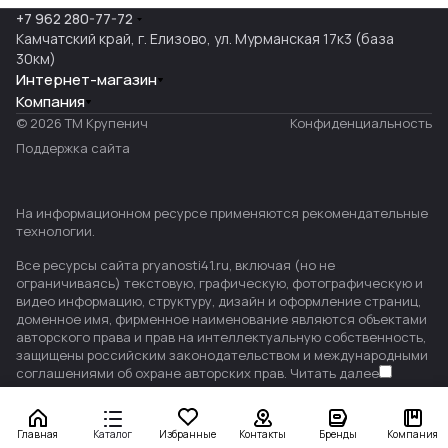
+7 962 280-77-72
Камчатский край, г. Елизово, ул. Мурманская 17к3 (база
30км)
Интернет-магазин
Компания
© 2026 ТМ Крупенич
Конфиденциальность
Поддержка сайта
На информационном ресурсе применяются
рекомендательные
технологии
.
Все ресурсы сайта pryanosti41.ru, включая (но не
ограничиваясь) текстовую, графическую, фотографическую и
видео информацию, структуру, дизайн и оформление страниц,
доменное имя, фирменное наименование являются объектами
авторского права и прав на интеллектуальную собственность,
защищены российским законодательством и международными
соглашениями об охране авторских прав.
Читать далее
Главная
Каталог
Избранные
Контакты
Бренды
Компания