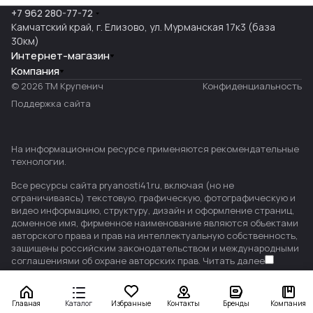
+7 962 280-77-72
Камчатский край, г. Елизово, ул. Мурманская 17к3 (база
30км)
Интернет-магазин
Компания
© 2026 ТМ Крупенич
Конфиденциальность
Поддержка сайта
На информационном ресурсе применяются
рекомендательные
технологии
.
Все ресурсы сайта pryanosti41.ru, включая (но не
ограничиваясь) текстовую, графическую, фотографическую и
видео информацию, структуру, дизайн и оформление страниц,
доменное имя, фирменное наименование являются объектами
авторского права и прав на интеллектуальную собственность,
защищены российским законодательством и международными
соглашениями об охране авторских прав.
Читать далее
Главная
Каталог
Избранные
Контакты
Бренды
Компания