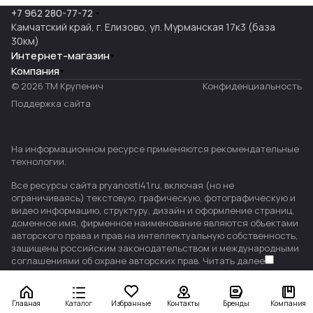
+7 962 280-77-72
Камчатский край, г. Елизово, ул. Мурманская 17к3 (база
30км)
Интернет-магазин
Компания
© 2026 ТМ Крупенич
Конфиденциальность
Поддержка сайта
На информационном ресурсе применяются
рекомендательные
технологии
.
Все ресурсы сайта pryanosti41.ru, включая (но не
ограничиваясь) текстовую, графическую, фотографическую и
видео информацию, структуру, дизайн и оформление страниц,
доменное имя, фирменное наименование являются объектами
авторского права и прав на интеллектуальную собственность,
защищены российским законодательством и международными
соглашениями об охране авторских прав.
Читать далее
Главная
Каталог
Избранные
Контакты
Бренды
Компания