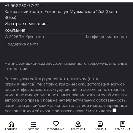
+7 962 280-77-72
Камчатский край, г. Елизово, ул. Мурманская 17к3 (база
30км)
Интернет-магазин
Компания
© 2026 ТМ Крупенич
Конфиденциальность
Поддержка сайта
На информационном ресурсе применяются
рекомендательные
технологии
.
Все ресурсы сайта pryanosti41.ru, включая (но не
ограничиваясь) текстовую, графическую, фотографическую и
видео информацию, структуру, дизайн и оформление страниц,
доменное имя, фирменное наименование являются объектами
авторского права и прав на интеллектуальную собственность,
защищены российским законодательством и международными
соглашениями об охране авторских прав.
Читать далее
Главная
Каталог
Избранные
Контакты
Бренды
Компания