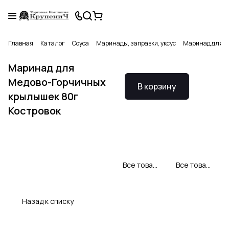
Главная
Каталог
Соуса
Маринады, заправки, уксус
Маринад для М
Маринад для
Медово-Горчичных
В корзину
крылышек 80г
Костровок
Все товары Костровок
Все товары категории
Назад к списку