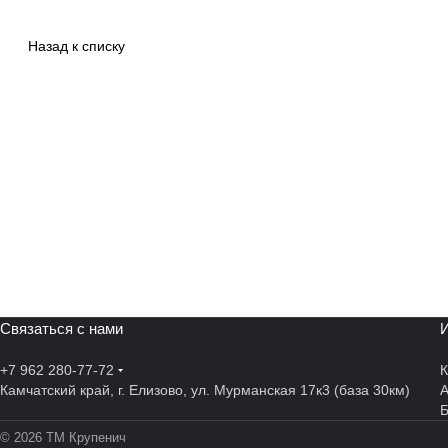
Назад к списку
Связаться с нами
И
+7 962 280-77-72
К
Камчатский край, г. Елизово, ул. Мурманская 17к3 (база 30км)
А
© 2026 ТМ Крупенич