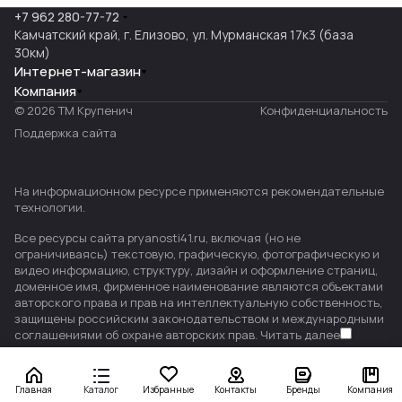
+7 962 280-77-72
Камчатский край, г. Елизово, ул. Мурманская 17к3 (база
30км)
Интернет-магазин
Компания
© 2026 ТМ Крупенич
Конфиденциальность
Поддержка сайта
На информационном ресурсе применяются
рекомендательные
технологии
.
Все ресурсы сайта pryanosti41.ru, включая (но не
ограничиваясь) текстовую, графическую, фотографическую и
видео информацию, структуру, дизайн и оформление страниц,
доменное имя, фирменное наименование являются объектами
авторского права и прав на интеллектуальную собственность,
защищены российским законодательством и международными
соглашениями об охране авторских прав.
Читать далее
Главная
Каталог
Избранные
Контакты
Бренды
Компания