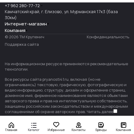
+7 962 280-77-72
Камчатский край, г. Елизово, ул. Мурманская 17к3 (база
30км)
Интернет-магазин
Компания
© 2026 ТМ Крупенич
Конфиденциальность
Поддержка сайта
На информационном ресурсе применяются
рекомендательные
технологии
.
Все ресурсы сайта pryanosti41.ru, включая (но не
ограничиваясь) текстовую, графическую, фотографическую и
видео информацию, структуру, дизайн и оформление страниц,
доменное имя, фирменное наименование являются объектами
авторского права и прав на интеллектуальную собственность,
защищены российским законодательством и международными
соглашениями об охране авторских прав.
Читать далее
Главная
Каталог
Избранные
Контакты
Бренды
Компания