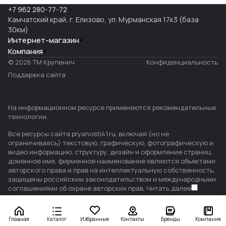
+7 962 280-77-72
Камчатский край, г. Елизово, ул. Мурманская 17к3 (база
30км)
Интернет-магазин
Компания
© 2026 ТМ Крупенич
Конфиденциальность
Поддержка сайта
На информационном ресурсе применяются
рекомендательные
технологии
.
Все ресурсы сайта pryanosti41.ru, включая (но не
ограничиваясь) текстовую, графическую, фотографическую и
видео информацию, структуру, дизайн и оформление страниц,
доменное имя, фирменное наименование являются объектами
авторского права и прав на интеллектуальную собственность,
защищены российским законодательством и международными
соглашениями об охране авторских прав.
Читать далее
Главная
Каталог
Избранные
Контакты
Бренды
Компания