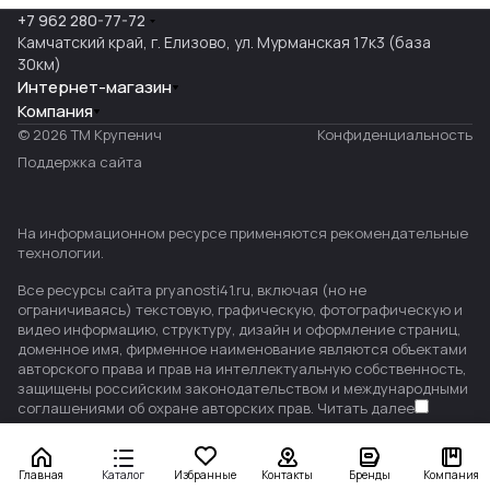
+7 962 280-77-72
Камчатский край, г. Елизово, ул. Мурманская 17к3 (база
30км)
Интернет-магазин
Компания
© 2026 ТМ Крупенич
Конфиденциальность
Поддержка сайта
На информационном ресурсе применяются
рекомендательные
технологии
.
Все ресурсы сайта pryanosti41.ru, включая (но не
ограничиваясь) текстовую, графическую, фотографическую и
видео информацию, структуру, дизайн и оформление страниц,
доменное имя, фирменное наименование являются объектами
авторского права и прав на интеллектуальную собственность,
защищены российским законодательством и международными
соглашениями об охране авторских прав.
Читать далее
Главная
Каталог
Избранные
Контакты
Бренды
Компания