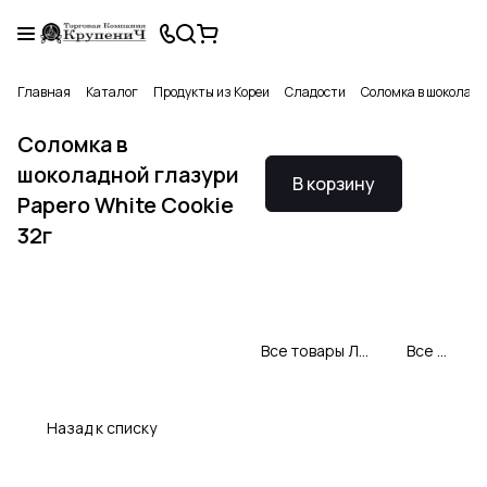
Главная
Каталог
Продукты из Кореи
Сладости
Соломка в шоколадно
Соломка в
шоколадной глазури
В корзину
Papero White Cookie
32г
Все товары Лотте Чиль Сонг (Южная Корея)
Все товары категории
Назад к списку