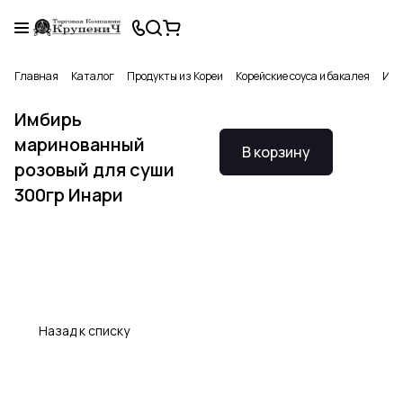
Главная
Каталог
Продукты из Кореи
Корейские соуса и бакалея
Имб
Имбирь
маринованный
В корзину
розовый для суши
300гр Инари
Назад к списку