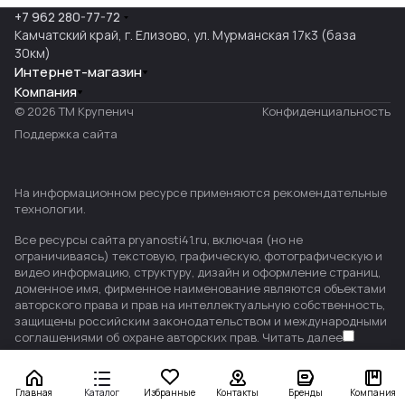
+7 962 280-77-72
Камчатский край, г. Елизово, ул. Мурманская 17к3 (база
30км)
Интернет-магазин
Компания
© 2026 ТМ Крупенич
Конфиденциальность
Поддержка сайта
На информационном ресурсе применяются
рекомендательные
технологии
.
Все ресурсы сайта pryanosti41.ru, включая (но не
ограничиваясь) текстовую, графическую, фотографическую и
видео информацию, структуру, дизайн и оформление страниц,
доменное имя, фирменное наименование являются объектами
авторского права и прав на интеллектуальную собственность,
защищены российским законодательством и международными
соглашениями об охране авторских прав.
Читать далее
Главная
Каталог
Избранные
Контакты
Бренды
Компания