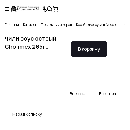
Главная
Каталог
Продукты из Кореи
Корейские соуса и бакалея
Чил
Чили соус острый
Cholimex 285гр
В корзину
Все товары Cholimex
Все товары категории
Назад к списку