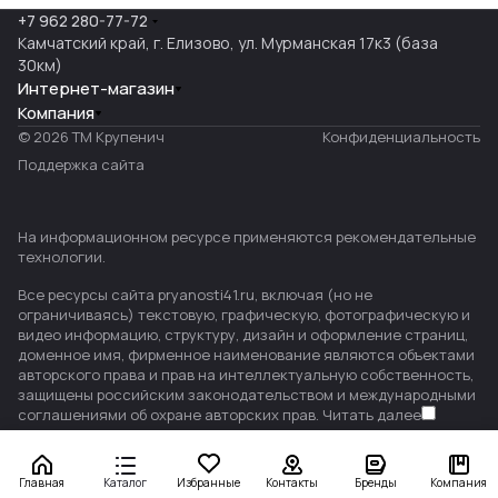
+7 962 280-77-72
Камчатский край, г. Елизово, ул. Мурманская 17к3 (база
30км)
Интернет-магазин
Компания
© 2026 ТМ Крупенич
Конфиденциальность
Поддержка сайта
На информационном ресурсе применяются
рекомендательные
технологии
.
Все ресурсы сайта pryanosti41.ru, включая (но не
ограничиваясь) текстовую, графическую, фотографическую и
видео информацию, структуру, дизайн и оформление страниц,
доменное имя, фирменное наименование являются объектами
авторского права и прав на интеллектуальную собственность,
защищены российским законодательством и международными
соглашениями об охране авторских прав.
Читать далее
Главная
Каталог
Избранные
Контакты
Бренды
Компания