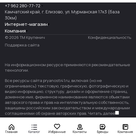
+7 962 280-77-72
Камчатский край, г. Елизово, ул. Мурманская 17к3 (база
30км)
Интернет-магазин
Компания
© 2026 ТМ Крупенич
Конфиденциальность
Поддержка сайта
На информационном ресурсе применяются
рекомендательные
технологии
.
Все ресурсы сайта pryanosti41.ru, включая (но не
ограничиваясь) текстовую, графическую, фотографическую и
видео информацию, структуру, дизайн и оформление страниц,
доменное имя, фирменное наименование являются объектами
авторского права и прав на интеллектуальную собственность,
защищены российским законодательством и международными
соглашениями об охране авторских прав.
Читать далее
Главная
Каталог
Избранные
Контакты
Бренды
Компания