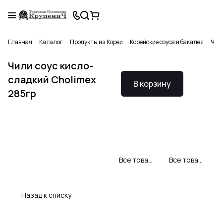
Главная
Каталог
Продукты из Кореи
Корейские соуса и бакалея
Чил
Чили соус кисло-
сладкий Cholimex
В корзину
285гр
Все товары Cholimex
Все товары категории
Назад к списку