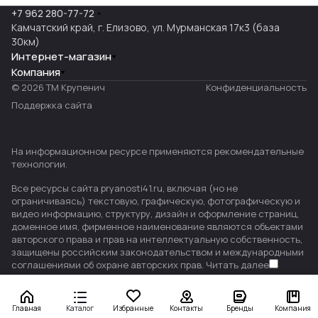
+7 962 280-77-72
Камчатский край, г. Елизово, ул. Мурманская 17к3 (база
30км)
Интернет-магазин
Компания
© 2026 ТМ Крупенич
Конфиденциальность
Поддержка сайта
На информационном ресурсе применяются
рекомендательные
технологии
.
Все ресурсы сайта pryanosti41.ru, включая (но не
ограничиваясь) текстовую, графическую, фотографическую и
видео информацию, структуру, дизайн и оформление страниц,
доменное имя, фирменное наименование являются объектами
авторского права и прав на интеллектуальную собственность,
защищены российским законодательством и международными
соглашениями об охране авторских прав.
Читать далее
Главная
Каталог
Избранные
Контакты
Бренды
Компания