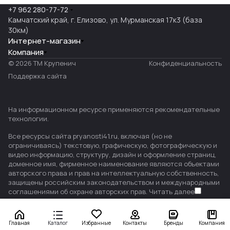
+7 962 280-77-72
Камчатский край, г. Елизово, ул. Мурманская 17к3 (база
30км)
Интернет-магазин
Компания
© 2026 ТМ Крупенич
Конфиденциальность
Поддержка сайта
На информационном ресурсе применяются
рекомендательные
технологии
.
Все ресурсы сайта pryanosti41.ru, включая (но не
ограничиваясь) текстовую, графическую, фотографическую и
видео информацию, структуру, дизайн и оформление страниц,
доменное имя, фирменное наименование являются объектами
авторского права и прав на интеллектуальную собственность,
защищены российским законодательством и международными
соглашениями об охране авторских прав.
Читать далее
Главная
Каталог
Избранные
Контакты
Бренды
Компания