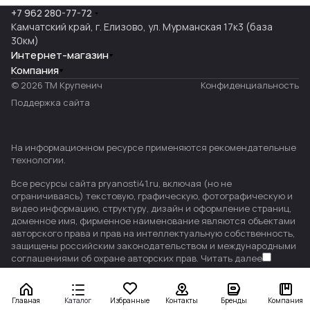
+7 962 280-77-72
Камчатский край, г. Елизово, ул. Мурманская 17к3 (база
30км)
Интернет-магазин
Компания
© 2026 ТМ Крупенич
Конфиденциальность
Поддержка сайта
На информационном ресурсе применяются
рекомендательные
технологии
.
Все ресурсы сайта pryanosti41.ru, включая (но не
ограничиваясь) текстовую, графическую, фотографическую и
видео информацию, структуру, дизайн и оформление страниц,
доменное имя, фирменное наименование являются объектами
авторского права и прав на интеллектуальную собственность,
защищены российским законодательством и международными
соглашениями об охране авторских прав.
Читать далее
Главная
Каталог
Избранные
Контакты
Бренды
Компания