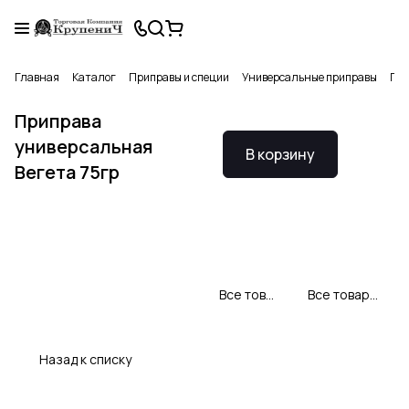
Главная
Каталог
Приправы и специи
Универсальные приправы
При
Приправа
универсальная
В корзину
Вегета 75гр
Все товары Vegeta
Все товары категории
Назад к списку