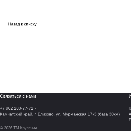
Назад к списку
Связаться с нами
И
+7 962 280-77-72
К
Камчатский край, г. Елизово, ул. Мурманская 17к3 (база 30км)
А
© 2026 ТМ Крупенич