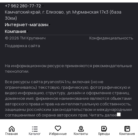
+7 962 280-77-72
Камчатский край, г. Елизово, ул. Мурманская 17к3 (база
30км)
Интернет-магазин
Компания
© 2026 ТМ Крупенич
Конфиденциальность
Поддержка сайта
На информационном ресурсе применяются
рекомендательные
технологии
.
Все ресурсы сайта pryanosti41.ru, включая (но не
ограничиваясь) текстовую, графическую, фотографическую и
видео информацию, структуру, дизайн и оформление страниц,
доменное имя, фирменное наименование являются объектами
авторского права и прав на интеллектуальную собственность,
защищены российским законодательством и международными
соглашениями об охране авторских прав.
Читать далее
Главная
Каталог
Избранные
Контакты
Бренды
Компания