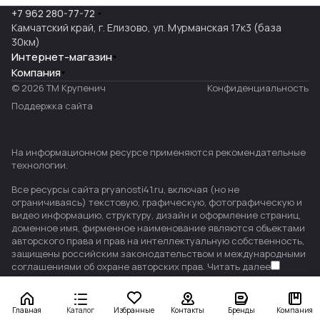
+7 962 280-77-72
Камчатский край, г. Елизово, ул. Мурманская 17к3 (база
30км)
Интернет-магазин
Компания
© 2026 ТМ Крупенич
Конфиденциальность
Поддержка сайта
На информационном ресурсе применяются
рекомендательные
технологии
.
Все ресурсы сайта pryanosti41.ru, включая (но не
ограничиваясь) текстовую, графическую, фотографическую и
видео информацию, структуру, дизайн и оформление страниц,
доменное имя, фирменное наименование являются объектами
авторского права и прав на интеллектуальную собственность,
защищены российским законодательством и международными
соглашениями об охране авторских прав.
Читать далее
Главная
Каталог
Избранные
Контакты
Бренды
Компания