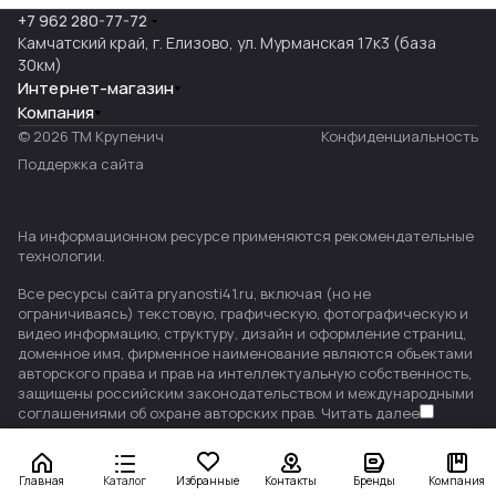
+7 962 280-77-72
Камчатский край, г. Елизово, ул. Мурманская 17к3 (база
30км)
Интернет-магазин
Компания
© 2026 ТМ Крупенич
Конфиденциальность
Поддержка сайта
На информационном ресурсе применяются
рекомендательные
технологии
.
Все ресурсы сайта pryanosti41.ru, включая (но не
ограничиваясь) текстовую, графическую, фотографическую и
видео информацию, структуру, дизайн и оформление страниц,
доменное имя, фирменное наименование являются объектами
авторского права и прав на интеллектуальную собственность,
защищены российским законодательством и международными
соглашениями об охране авторских прав.
Читать далее
Главная
Каталог
Избранные
Контакты
Бренды
Компания