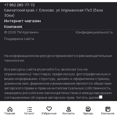
+7 962 280-77-72
Камчатский край, г. Елизово, ул. Мурманская 17к3 (база
30км)
Интернет-магазин
Компания
© 2026 ТМ Крупенич
Конфиденциальность
Поддержка сайта
На информационном ресурсе применяются
рекомендательные
технологии
.
Все ресурсы сайта pryanosti41.ru, включая (но не
ограничиваясь) текстовую, графическую, фотографическую и
видео информацию, структуру, дизайн и оформление страниц,
доменное имя, фирменное наименование являются объектами
авторского права и прав на интеллектуальную собственность,
защищены российским законодательством и международными
соглашениями об охране авторских прав.
Читать далее
Главная
Каталог
Избранные
Контакты
Бренды
Компания