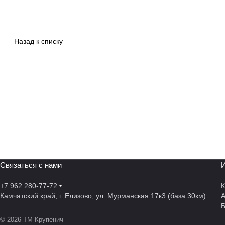
Назад к списку
Связаться с нами
И
+7 962 280-77-72
К
Камчатский край, г. Елизово, ул. Мурманская 17к3 (база 30км)
А
© 2026 ТМ Крупенич