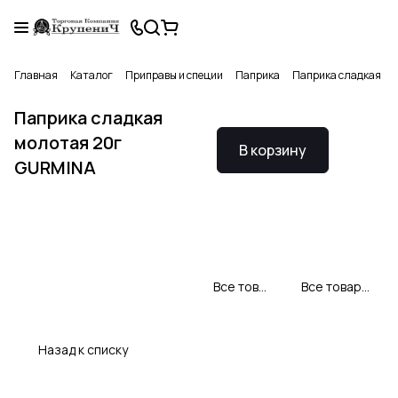
Главная
Каталог
Приправы и специи
Паприка
Паприка сладкая м
Паприка сладкая
молотая 20г
В корзину
GURMINA
Все товары Gurmina
Все товары категории
Назад к списку