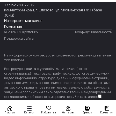
+7 962 280-77-72
Камчатский край, г. Елизово, ул. Мурманская 17к3 (база
30км)
Интернет-магазин
Компания
© 2026 ТМ Крупенич
Конфиденциальность
Поддержка сайта
На информационном ресурсе применяются
рекомендательные
технологии
.
Все ресурсы сайта pryanosti41.ru, включая (но не
ограничиваясь) текстовую, графическую, фотографическую и
видео информацию, структуру, дизайн и оформление страниц,
доменное имя, фирменное наименование являются объектами
авторского права и прав на интеллектуальную собственность,
защищены российским законодательством и международными
соглашениями об охране авторских прав.
Читать далее
Главная
Каталог
Избранные
Контакты
Бренды
Компания