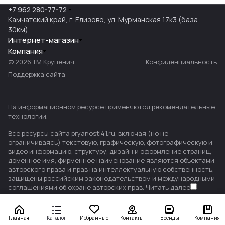
+7 962 280-77-72
Камчатский край, г. Елизово, ул. Мурманская 17к3 (база
30км)
Интернет-магазин
Компания
© 2026 ТМ Крупенич
Конфиденциальность
Поддержка сайта
На информационном ресурсе применяются
рекомендательные
технологии
.
Все ресурсы сайта pryanosti41.ru, включая (но не
ограничиваясь) текстовую, графическую, фотографическую и
видео информацию, структуру, дизайн и оформление страниц,
доменное имя, фирменное наименование являются объектами
авторского права и прав на интеллектуальную собственность,
защищены российским законодательством и международными
соглашениями об охране авторских прав.
Читать далее
Главная
Каталог
Избранные
Контакты
Бренды
Компания