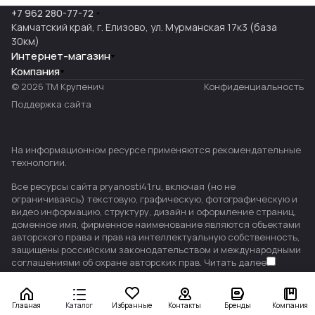
+7 962 280-77-72
Камчатский край, г. Елизово, ул. Мурманская 17к3 (база
30км)
Интернет-магазин
Компания
© 2026 ТМ Крупенич
Конфиденциальность
Поддержка сайта
На информационном ресурсе применяются
рекомендательные
технологии
.
Все ресурсы сайта pryanosti41.ru, включая (но не
ограничиваясь) текстовую, графическую, фотографическую и
видео информацию, структуру, дизайн и оформление страниц,
доменное имя, фирменное наименование являются объектами
авторского права и прав на интеллектуальную собственность,
защищены российским законодательством и международными
соглашениями об охране авторских прав.
Читать далее
Главная
Каталог
Избранные
Контакты
Бренды
Компания