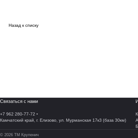
Назад к списку
Связаться с нами
И
+7 962 280-77-72
К
Камчатский край, г. Елизово, ул. Мурманская 17к3 (база 30км)
А
© 2026 ТМ Крупенич