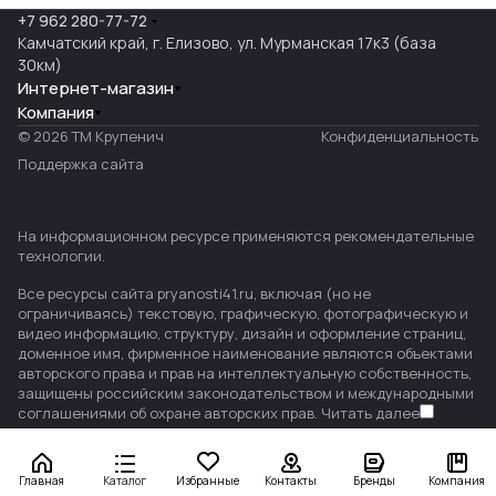
+7 962 280-77-72
Камчатский край, г. Елизово, ул. Мурманская 17к3 (база
30км)
Интернет-магазин
Компания
© 2026 ТМ Крупенич
Конфиденциальность
Поддержка сайта
На информационном ресурсе применяются
рекомендательные
технологии
.
Все ресурсы сайта pryanosti41.ru, включая (но не
ограничиваясь) текстовую, графическую, фотографическую и
видео информацию, структуру, дизайн и оформление страниц,
доменное имя, фирменное наименование являются объектами
авторского права и прав на интеллектуальную собственность,
защищены российским законодательством и международными
соглашениями об охране авторских прав.
Читать далее
Главная
Каталог
Избранные
Контакты
Бренды
Компания