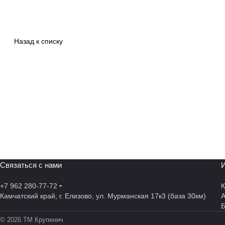
Назад к списку
Связаться с нами
И
+7 962 280-77-72
К
Камчатский край, г. Елизово, ул. Мурманская 17к3 (база 30км)
А
© 2026 ТМ Крупенич