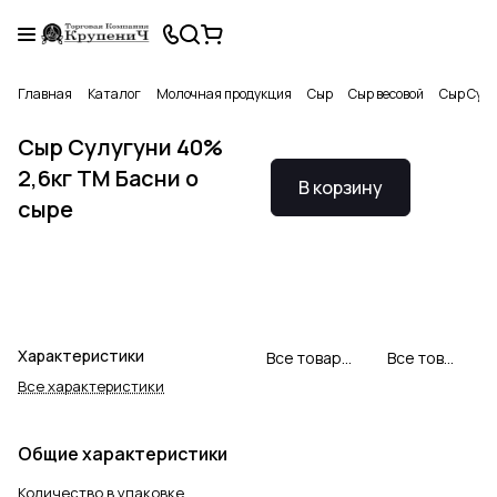
Главная
Каталог
Молочная продукция
Сыр
Сыр весовой
Сыр Сулу
Сыр Сулугуни 40%
2,6кг ТМ Басни о
В корзину
сыре
Характеристики
Все товары Басни о сыре
Все товары категории
Все характеристики
Общие характеристики
Количество в упаковке