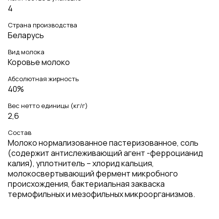
4
Страна производства
Беларусь
Вид молока
Коровье молоко
Абсолютная жирность
40%
Вес нетто единицы (кг/г)
2,6
Состав
Молоко нормализованное пастеризованное, соль
(содержит антислеживающий агент -ферроцианид
калия), уплотнитель – хлорид кальция,
молокосвертывающий фермент микробного
происхождения, бактериальная закваска
термофильных и мезофильных микроорганизмов.