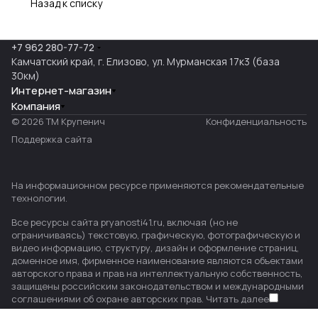
Назад к списку
+7 962 280-77-72
Камчатский край, г. Елизово, ул. Мурманская 17к3 (база
30км)
Интернет-магазин
Компания
© 2026 ТМ Крупенич
Конфиденциальность
Поддержка сайта
На информационном ресурсе применяются
рекомендательные
технологии
.
Все ресурсы сайта pryanosti41.ru, включая (но не
ограничиваясь) текстовую, графическую, фотографическую и
видео информацию, структуру, дизайн и оформление страниц,
доменное имя, фирменное наименование являются объектами
авторского права и прав на интеллектуальную собственность,
защищены российским законодательством и международными
соглашениями об охране авторских прав.
Читать далее