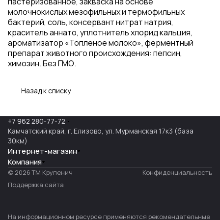
пастеризованное, закваска на основе
молочнокислых мезофильных и термофильных
бактерий, соль, консервант нитрат натрия,
краситель аннато, уплотнитель хлорид кальция,
ароматизатор «Топленое молоко», ферментный
препарат животного происхождения: пепсин,
химозин. Без ГМО.
Назад к списку
+7 962 280-77-72
Камчатский край, г. Елизово, ул. Мурманская 17к3 (база
30км)
Интернет-магазин
Компания
© 2026 ТМ Крупенич
Конфиденциальность
Поддержка сайта
На информационном ресурсе применяются
рекомендательные