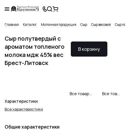
Главная
Каталог
Молочная продукция
Сыр
Сыр весовой
Сыр полу
Сыр полутвердый с
ароматом топленого
В корзину
молока мдж 45% вес
Брест-Литовск
Все товары Брест-Литовск
Все товары категории
Характеристики
Все характеристики
Общие характеристики