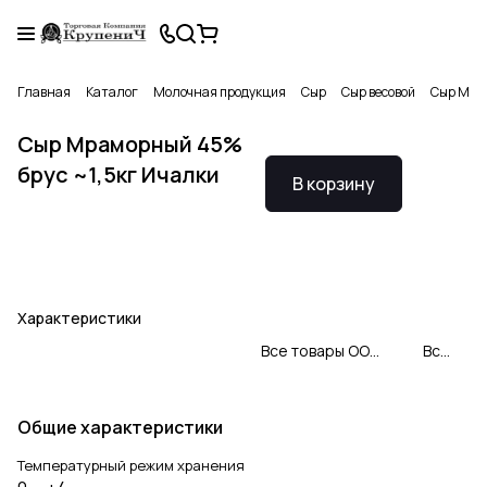
Главная
Каталог
Молочная продукция
Сыр
Сыр весовой
Сыр Мрам
Сыр Мраморный 45%
брус ~1,5кг Ичалки
В корзину
Характеристики
Все товары ООО «СЫРОДЕЛЬНЫЙ КОМБИНАТ «ИЧАЛКОВСКИЙ»
Все товары категории
Общие характеристики
Температурный режим хранения