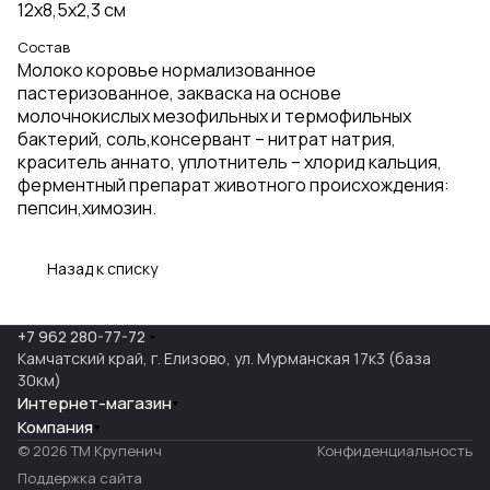
12х8,5х2,3 см
Состав
Молоко коровье нормализованное
пастеризованное, закваска на основе
молочнокислых мезофильных и термофильных
бактерий, соль,консервант – нитрат натрия,
краситель аннато, уплотнитель – хлорид кальция,
ферментный препарат животного происхождения:
пепсин,химозин.
Назад к списку
+7 962 280-77-72
Камчатский край, г. Елизово, ул. Мурманская 17к3 (база
30км)
Интернет-магазин
Компания
© 2026 ТМ Крупенич
Конфиденциальность
Поддержка сайта