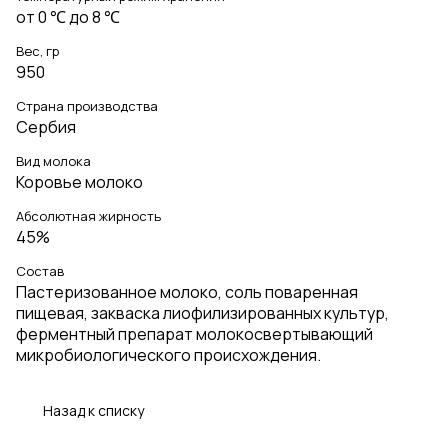
от 0 ℃ до 8 ℃
Вес, гр
950
Страна производства
Сербия
Вид молока
Коровье молоко
Абсолютная жирность
45%
Состав
Пастеризованное молоко, соль поваренная
пищевая, закваска лиофилизированных культур,
ферментный препарат молокосвертывающий
микробиологического происхождения.
Назад к списку