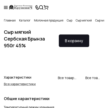
Главная
Каталог
Молочная продукция
Сыр
Сыр мягкий
Сыр мягк
Сыр мягкий
Сербская Брынза
В корзину
950г 45%
Характеристики
Все товары Млекара Шабац
Все товары категории
Все характеристики
Общие характеристики
Температурный режим хранения