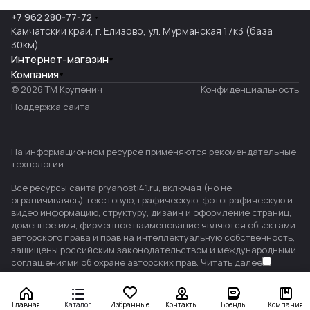
+7 962 280-77-72
Камчатский край, г. Елизово, ул. Мурманская 17к3 (база
30км)
Интернет-магазин
Компания
© 2026 ТМ Крупенич
Конфиденциальность
Поддержка сайта
На информационном ресурсе применяются
рекомендательные
технологии
.
Все ресурсы сайта pryanosti41.ru, включая (но не
ограничиваясь) текстовую, графическую, фотографическую и
видео информацию, структуру, дизайн и оформление страниц,
доменное имя, фирменное наименование являются объектами
авторского права и прав на интеллектуальную собственность,
защищены российским законодательством и международными
соглашениями об охране авторских прав.
Читать далее
Главная
Каталог
Избранные
Контакты
Бренды
Компания