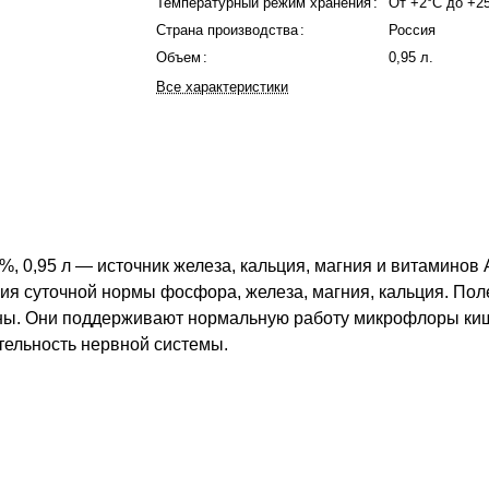
Температурный режим хранения
:
От +2°C до +2
Страна производства
:
Россия
Объем
:
0,95 л.
Все характеристики
 0,95 л — источник железа, кальция, магния и витаминов А,
ия суточной нормы фосфора, железа, магния, кальция. По
тины. Они поддерживают нормальную работу микрофлоры киш
тельность нервной системы.