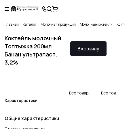
Главная
Каталог
Молочная продукция
Молочные коктейли
Коктей
Коктейль молочный
Топтыжка 200мл
В корзину
Банан ультрапаст.
3,2%
Все товары ОАО "Милком"
Все товары категории
Характеристики
Общие характеристики
Страна производства