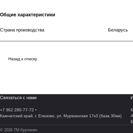
Общие характеристики
Страна производства
Беларусь
Назад к списку
Связаться с нами
И
+7 962 280-77-72
К
Камчатский край, г. Елизово, ул. Мурманская 17к3 (база 30км)
А
© 2026 ТМ Крупенич