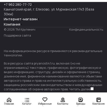
+7 962 280-77-72
Камчатский край, г. Елизово, ул. Мурманская 17к3 (база
30км)
Интернет-магазин
Компания
© 2026 ТМ Крупенич
Конфиденциальность
Поддержка сайта
На информационном ресурсе применяются
рекомендательные
технологии
.
Все ресурсы сайта pryanosti41.ru, включая (но не
ограничиваясь) текстовую, графическую, фотографическую и
видео информацию, структуру, дизайн и оформление страниц,
доменное имя, фирменное наименование являются объектами
авторского права и прав на интеллектуальную собственность,
защищены российским законодательством и международными
соглашениями об охране авторских прав.
Читать далее
Главная
Каталог
Избранные
Контакты
Бренды
Компания