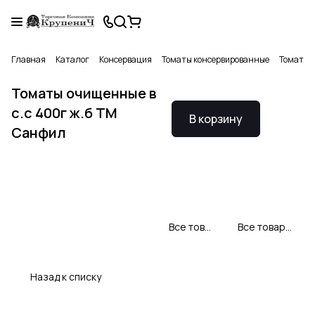
Главная
Каталог
Консервация
Томаты консервированные
Томаты о
Томаты очищенные в
с.с 400г ж.б ТМ
В корзину
Санфил
Все товары Sunfeel
Все товары категории
Назад к списку