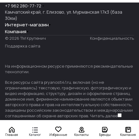
+7 962 280-77-72
Камчатский край, г. Елизово, ул. Мурманская 17к3 (база
30км)
Интернет-магазин
Компания
© 2026 ТМ Крупенич
Конфиденциальность
Поддержка сайта
На информационном ресурсе применяются
рекомендательные
технологии
.
Все ресурсы сайта pryanosti41.ru, включая (но не
ограничиваясь) текстовую, графическую, фотографическую и
видео информацию, структуру, дизайн и оформление страниц,
доменное имя, фирменное наименование являются объектами
авторского права и прав на интеллектуальную собственность,
защищены российским законодательством и международными
соглашениями об охране авторских прав.
Читать далее
Главная
Каталог
Избранные
Контакты
Бренды
Компания