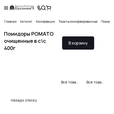
Главная
Каталог
Консервация
Томаты консервированные
Помидор
Помидоры POMATO
очищенные в с\с
В корзину
400г
Все товары РОМАТО
Все товары категории
Назад к списку