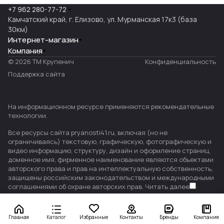
+7 962 280-77-72
Камчатский край, г. Елизово, ул. Мурманская 17к3 (база
30км)
Интернет-магазин
Компания
© 2026 ТМ Крупенич
Конфиденциальность
Поддержка сайта
На информационном ресурсе применяются
рекомендательные
технологии
.
Все ресурсы сайта pryanosti41.ru, включая (но не
ограничиваясь) текстовую, графическую, фотографическую и
видео информацию, структуру, дизайн и оформление страниц,
доменное имя, фирменное наименование являются объектами
авторского права и прав на интеллектуальную собственность,
защищены российским законодательством и международными
соглашениями об охране авторских прав.
Читать далее
Главная
Каталог
Избранные
Контакты
Бренды
Компания