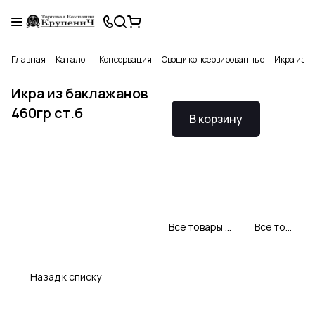
Главная
Каталог
Консервация
Овощи консервированные
Икра из б
Икра из баклажанов
460гр ст.б
В корзину
Все товары Давыдовский продукт
Все товары категории
Назад к списку