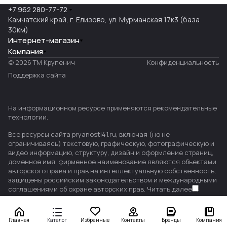
+7 962 280-77-72
Камчатский край, г. Елизово, ул. Мурманская 17к3 (база
30км)
Интернет-магазин
Компания
© 2026 ТМ Крупенич
Конфиденциальность
Поддержка сайта
На информационном ресурсе применяются
рекомендательные
технологии
.
Все ресурсы сайта pryanosti41.ru, включая (но не
ограничиваясь) текстовую, графическую, фотографическую и
видео информацию, структуру, дизайн и оформление страниц,
доменное имя, фирменное наименование являются объектами
авторского права и прав на интеллектуальную собственность,
защищены российским законодательством и международными
соглашениями об охране авторских прав.
Читать далее
Главная
Каталог
Избранные
Контакты
Бренды
Компания