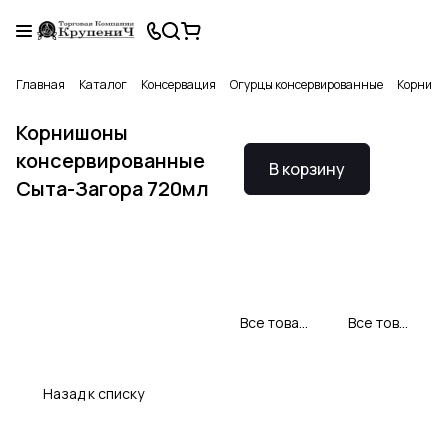
Главная
Каталог
Консервация
Огурцы консервированные
Корнишо
Корнишоны
консервированные
В корзину
Сыта-Загора 720мл
Все товары Сыта-Загора
Все товары категории
Назад к списку