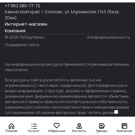
+7 962 280-77-72
Камчатский край, г. Елизово, ул. Мурманская 17к3 (база
30км)
Интернет-магазин
Компания
© 2026 ТМ Крупенич
Конфиденциальность
Поддержка сайта
На информационном ресурсе применяются
рекомендательные
технологии
.
Все ресурсы сайта pryanosti41.ru, включая (но не
ограничиваясь) текстовую, графическую, фотографическую и
видео информацию, структуру, дизайн и оформление страниц,
доменное имя, фирменное наименование являются объектами
авторского права и прав на интеллектуальную собственность,
защищены российским законодательством и международными
соглашениями об охране авторских прав.
Читать далее
Главная
Каталог
Избранные
Контакты
Бренды
Компания