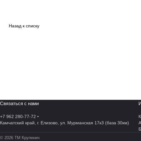
Назад к списку
Связаться с нами
И
+7 962 280-77-72
К
Камчатский край, г. Елизово, ул. Мурманская 17к3 (база 30км)
А
© 2026 ТМ Крупенич