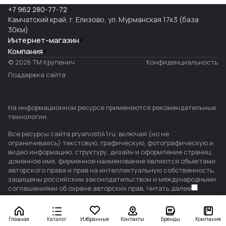
+7 962 280-77-72
Камчатский край, г. Елизово, ул. Мурманская 17к3 (база
30км)
Интернет-магазин
Компания
© 2026 ТМ Крупенич
Конфиденциальность
Поддержка сайта
На информационном ресурсе применяются
рекомендательные
технологии
.
Все ресурсы сайта pryanosti41.ru, включая (но не
ограничиваясь) текстовую, графическую, фотографическую и
видео информацию, структуру, дизайн и оформление страниц,
доменное имя, фирменное наименование являются объектами
авторского права и прав на интеллектуальную собственность,
защищены российским законодательством и международными
соглашениями об охране авторских прав.
Читать далее
Главная
Каталог
Избранные
Контакты
Бренды
Компания