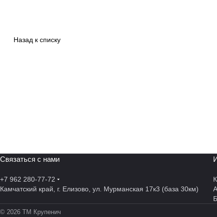
Назад к списку
Связаться с нами
И
+7 962 280-77-72
К
Камчатский край, г. Елизово, ул. Мурманская 17к3 (база 30км)
А
© 2026 ТМ Крупенич