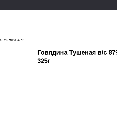
с 87% мяса 325г
Говядина Тушеная в/с 8
325г