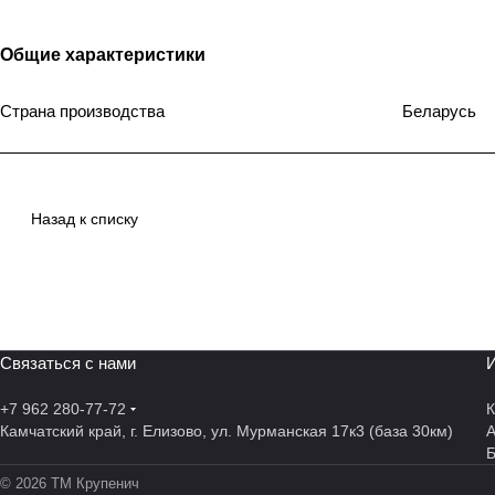
Общие характеристики
Страна производства
Беларусь
Назад к списку
Связаться с нами
И
+7 962 280-77-72
К
Камчатский край, г. Елизово, ул. Мурманская 17к3 (база 30км)
А
© 2026 ТМ Крупенич